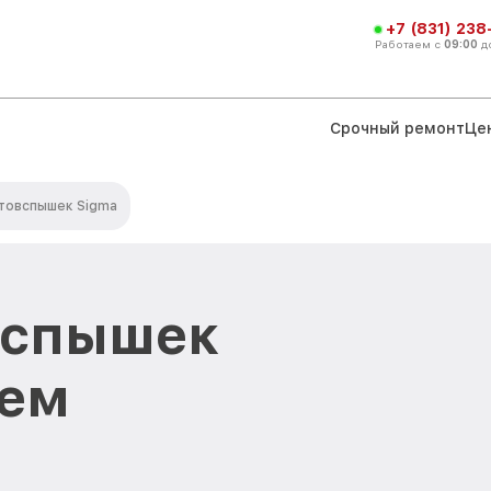
+7 (831) 238
Работаем с
09:00
д
Срочный ремонт
Це
товспышек Sigma
вспышек
нем