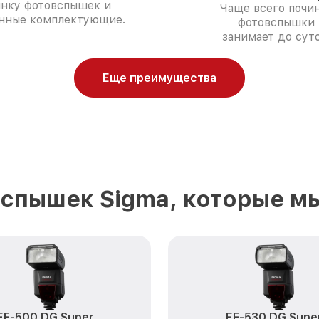
инку фотовспышек и
Чаще всего почи
нные комплектующие.
фотовспышки
занимает до суто
Еще преимущества
спышек Sigma, которые м
EF-500 DG Super
EF-530 DG Supe